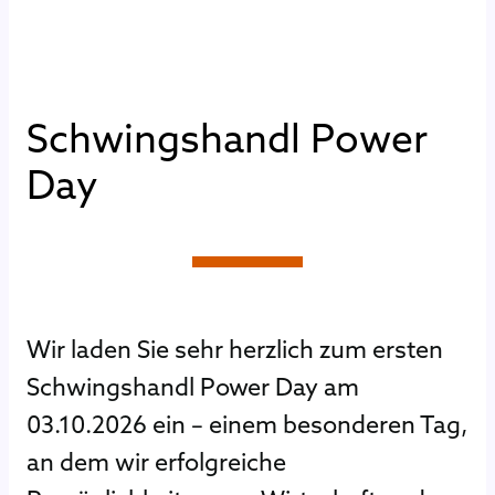
S
c
h
w
i
n
g
s
h
a
n
d
l
P
o
w
e
r
D
a
y
Wir laden Sie sehr herzlich zum ersten
Schwingshandl Power Day am
03.10.2026 ein – einem besonderen Tag,
an dem wir erfolgreiche