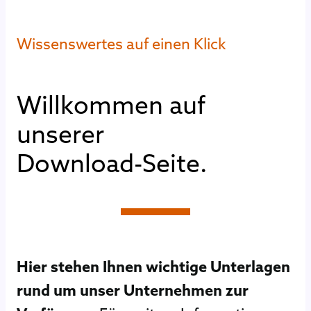
Wissenswertes auf einen Klick
W
i
l
l
k
o
m
m
e
n
a
u
f
u
n
s
e
r
e
r
D
o
w
n
l
o
a
d
-
S
e
i
t
e
.
Hier stehen Ihnen wichtige Unterlagen
rund um unser Unternehmen zur