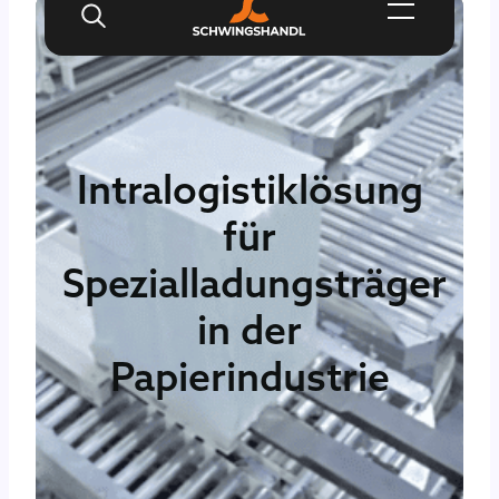
Zum
Inhalt
springen
Intralogistiklösung
für
Spezialladungsträger
in der
Papierindustrie