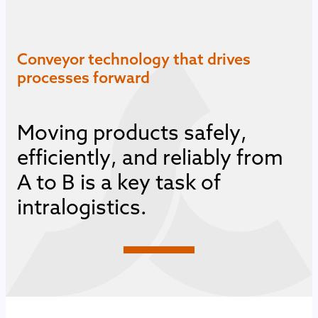
Conveyor technology that drives
processes forward
M
o
v
i
n
g
p
r
o
d
u
c
t
s
s
a
f
e
l
y
,
e
f
f
i
c
i
e
n
t
l
y
,
a
n
d
r
e
l
i
a
b
l
y
f
r
o
m
A
t
o
B
i
s
a
k
e
y
t
a
s
k
o
f
i
n
t
r
a
l
o
g
i
s
t
i
c
s
.